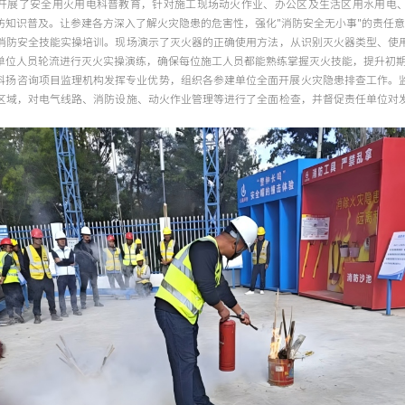
开展了安全用火用电科普教育，针对施工现场动火作业、办公区及生活区用水用电
防知识普及。让参建各方深入了解火灾隐患的危害性，强化"消防安全无小事"的责任
消防安全技能实操培训。现场演示了灭火器的正确使用方法，从识别灭火器类型、使
单位人员轮流进行灭火实操演练，确保每位施工人员都能熟练掌握灭火技能，提升初
科扬咨询项目监理机构发挥专业优势，组织各参建单位全面开展火灾隐患排查工作。
区域，对电气线路、消防设施、动火作业管理等进行了全面检查，并督促责任单位对