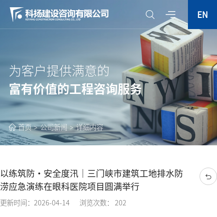
EN
为客户提供满意的
富有价值的工程咨询服务
首页
公司新闻
详细内容
以练筑防・安全度汛｜三门峡市建筑工地排水防
涝应急演练在眼科医院项目圆满举行
更新时间：2026-04-14
浏览次数： 202