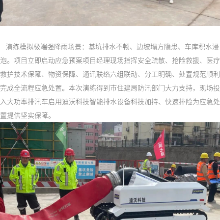
演练模拟极端强降雨场景：基坑排水不畅、边坡塌方隐患、车库积水浸
泡。项目立即启动应急预案项目经理现场指挥安全疏散、抢险救援、医疗
救护技术保障、物资保障、通讯联络六组联动、分工明确、处置规范顺利
完成全流程应急处置。本次演练得到市住建局防汛部门大力支持，现场投
入大功率排汛车启用迪沃科技智能排水设备科技加持、快速排险为应急处
置提供坚实保障。